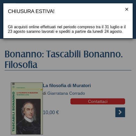
CHIUSURA ESTIVA!
Gli acquisti online effettuati nel periodo compreso tra il 31 luglio e il
23 agosto saranno lavorati e spediti a partire da lunedì 24 agosto.
EN
Bonanno: Tascabili Bonanno.
Filosofia
La filosofia di Muratori
di
Giarratana Corrado
Contattaci
10,00 €