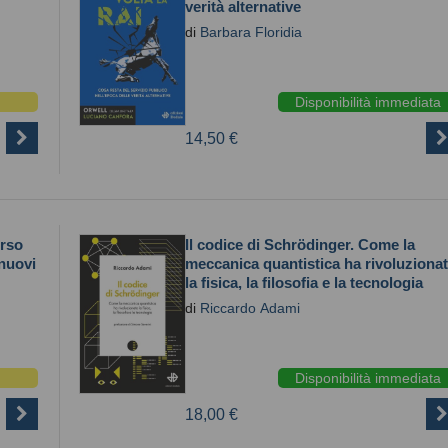
verità alternative
di
Barbara Floridia
Disponibilità immediata
14,50 €
erso
Il codice di Schrödinger. Come la
nuovi
meccanica quantistica ha rivoluziona
la fisica, la filosofia e la tecnologia
di
Riccardo Adami
Disponibilità immediata
18,00 €