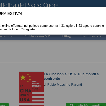
RA ESTIVA!
i online effettuati nel periodo compreso tra il 31 luglio e il 23 agosto saranno l
partire da lunedì 24 agosto.
ozioni
Pubblicazioni VP
Il Blog
La libreria
La Cina non si USA. Due mondi a
confronto
di
Fabio Massimo Parenti
iata
Disponibilità immediata