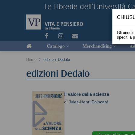
CHIUSU
Gli acquist
spediti a 
Catalogo
Merchandising
Ad
Home
edizioni Dedalo
edizioni Dedalo
Il valore della scienza
di
Jules-Henri Poincaré
Disponibilità immed