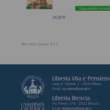
Disponibilità immed
14,50 €
78
risultati | pagina:
1
di
7
Libreria Vita e Pensier
Largo A. Gemelli, 1 - 20123 Milano
Email:
vp.online@unicatt.it
Libreria Brescia
Via Trieste, 17/d - 25121 Brescia
Email:
libreria-bs@unicatt.it