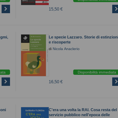
15,50 €
igmi,
Le specie Lazzaro. Storie di estinzion
e riscoperte
di
Nicola Anaclerio
iata
Disponibilità immediata
16,50 €
ioni
C'era una volta la RAI. Cosa resta del
servizio pubblico nell'epoca delle