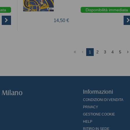
iata
Disponibilità immediata
14,50 €
1
2
3
4
5
o Milano
Informazioni
CONDIZIONI DI VENDITA
PRIVACY
GESTIONE COOKIE
HELP
RITIRO IN SEDE