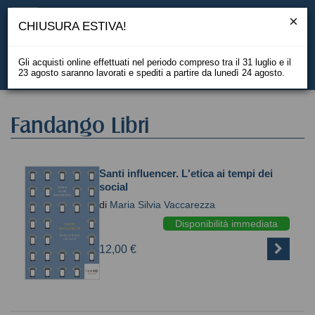
CHIUSURA ESTIVA!
Gli acquisti online effettuati nel periodo compreso tra il 31 luglio e il
23 agosto saranno lavorati e spediti a partire da lunedì 24 agosto.
EN
Fandango Libri
Santi influencer. L'etica ai tempi dei
social
di
Maria Silvia Vaccarezza
Disponibilità immediata
12,00 €