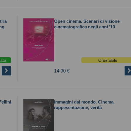
tria
Open cinema. Scenari di visione
ing
cinematografica negli anni '10
iata
Ordinabile
14,90 €
ellini
Immagini dal mondo. Cinema,
rappesentazione, verità