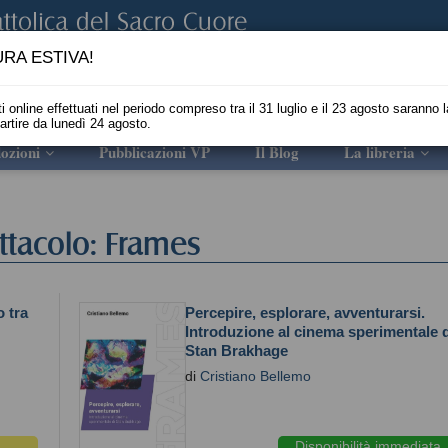
RA ESTIVA!
i online effettuati nel periodo compreso tra il 31 luglio e il 23 agosto saranno l
partire da lunedì 24 agosto.
ozioni
Pubblicazioni VP
Il Blog
La libreria
ttacolo: Frames
o tra
Percepire, esplorare, avventurarsi.
Introduzione al cinema sperimentale d
Stan Brakhage
di
Cristiano Bellemo
Disponibilità immediata