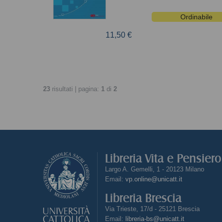
Ordinabile
11,50 €
23
risultati | pagina:
1
di
2
Libreria Vita e Pensier
Largo A. Gemelli, 1 - 20123 Milano
Email:
vp.online@unicatt.it
Libreria Brescia
Via Trieste, 17/d - 25121 Brescia
Email:
libreria-bs@unicatt.it