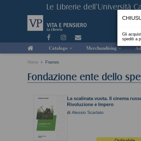
CHIUSU
Gli acquist
spediti a 
Catalogo
Merchandising
Ad
Home
Frames
Fondazione ente dello spe
La scalinata vuota. Il cinema russ
Rivoluzione e Impero
di
Alessio Scarlato
Ordinabile