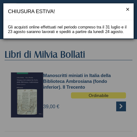
CHIUSURA ESTIVA!
Gli acquisti online effettuati nel periodo compreso tra il 31 luglio e il
23 agosto saranno lavorati e spediti a partire da lunedì 24 agosto.
EN
Libri di Milvia Bollati
Manoscritti miniati in Italia della
Biblioteca Ambrosiana (fondo
inferior). Il Trecento
Ordinabile
39,00 €