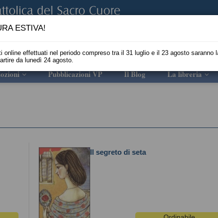
RA ESTIVA!
i online effettuati nel periodo compreso tra il 31 luglio e il 23 agosto saranno l
partire da lunedì 24 agosto.
ozioni
Pubblicazioni VP
Il Blog
La libreria
Il segreto di seta
Ordinabile