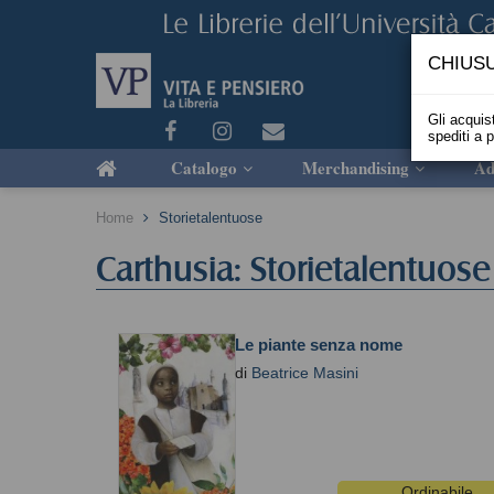
CHIUSU
Gli acquist
spediti a 
Catalogo
Merchandising
Ad
Home
Storietalentuose
Carthusia: Storietalentuose
Le piante senza nome
di
Beatrice Masini
Ordinabile