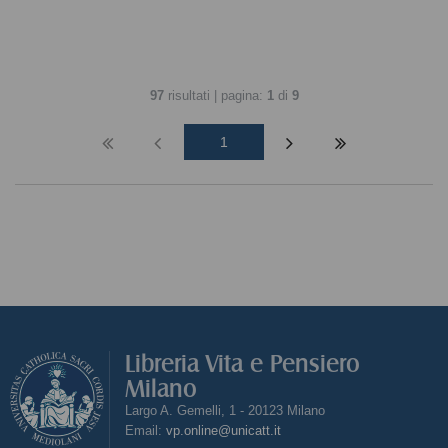
97
risultati | pagina:
1
di
9
1
Libreria Vita e Pensiero
Milano
Largo A. Gemelli, 1 - 20123 Milano
Email:
vp.online@unicatt.it