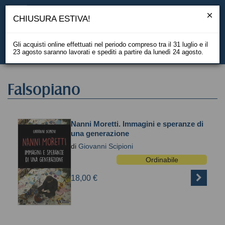
CHIUSURA ESTIVA!
Gli acquisti online effettuati nel periodo compreso tra il 31 luglio e il
23 agosto saranno lavorati e spediti a partire da lunedì 24 agosto.
EN
Falsopiano
Nanni Moretti. Immagini e speranze di
una generazione
di
Giovanni Scipioni
Ordinabile
18,00 €