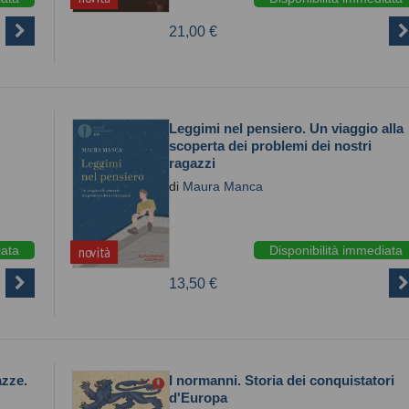
21,00 €
Leggimi nel pensiero. Un viaggio alla
scoperta dei problemi dei nostri
ragazzi
di
Maura Manca
iata
Disponibilità immediata
novità
13,50 €
azze.
I normanni. Storia dei conquistatori
d'Europa