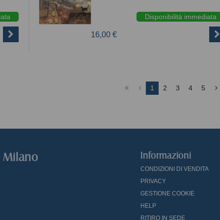
iata
Disponibilità immediata
16,00 €
1
2
3
4
5
o Milano
Informazioni
CONDIZIONI DI VENDITA
PRIVACY
GESTIONE COOKIE
HELP
RITIRO IN SEDE