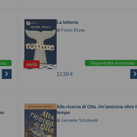
La lotteria
di
Fulvio Ervas
iata
Disponibilità immediata
novità
12,50 €
Alla ricerca di Olla. Un'amicizia oltre i
no
tempo
di
Janneke Schotveld