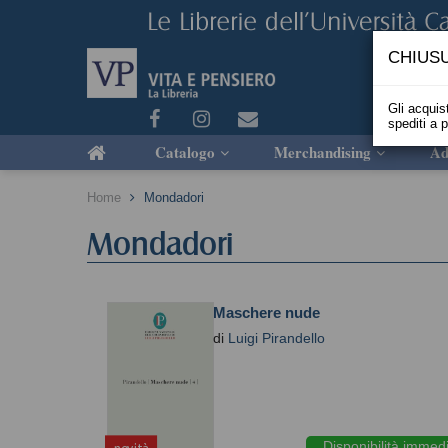
CHIUSU
Gli acquist
spediti a 
Catalogo
Merchandising
Ad
Home
Mondadori
Mondadori
Maschere nude
di
Luigi Pirandello
Disponibilità immed