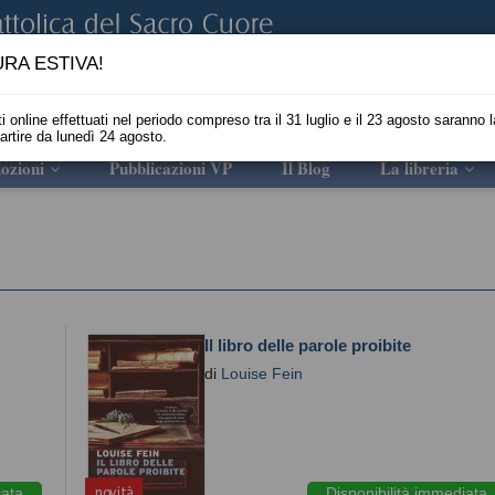
RA ESTIVA!
i online effettuati nel periodo compreso tra il 31 luglio e il 23 agosto saranno l
partire da lunedì 24 agosto.
ozioni
Pubblicazioni VP
Il Blog
La libreria
Il libro delle parole proibite
di
Louise Fein
novità
iata
Disponibilità immediata