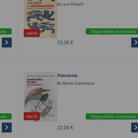
di
Levi Roach
iata
Disponibilità immediata
novità
15,00 €
Atarassia
di
Hitomi Kanehara
novità
iata
Disponibilità immediata
22,00 €