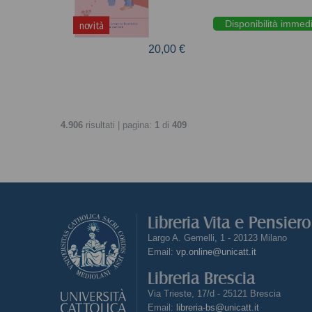
Disponibilità immed
novità
20,00 €
4.906
risultati | pagina:
1
di
409
Libreria Vita e Pensier
Largo A. Gemelli, 1 - 20123 Milano
Email:
vp.online@unicatt.it
Libreria Brescia
Via Trieste, 17/d - 25121 Brescia
Email:
libreria-bs@unicatt.it