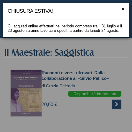
CHIUSURA ESTIVA!
Gli acquisti online effettuati nel periodo compreso tra il 31 luglio e il
23 agosto saranno lavorati e spediti a partire da lunedì 24 agosto.
EN
Il Maestrale: Saggistica
Racconti e versi ritrovati. Dalla
collaborazione al «Silvio Pellico»
di
Grazia Deledda
Disponibilità immediata
20,00 €