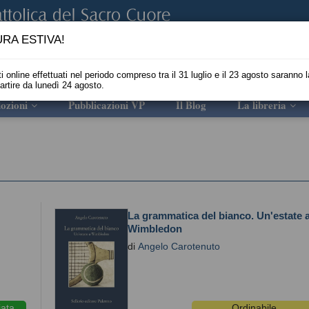
RA ESTIVA!
i online effettuati nel periodo compreso tra il 31 luglio e il 23 agosto saranno l
partire da lunedì 24 agosto.
ozioni
Pubblicazioni VP
Il Blog
La libreria
La grammatica del bianco. Un'estate 
Wimbledon
di
Angelo Carotenuto
iata
Ordinabile