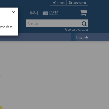
Login
Registrati
avorati e
Ricerca avanzata
English
a