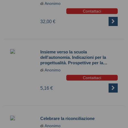
di
Anonimo
Contattaci
32,00 €
Insieme verso la scuola
dell'autonomia. Indicazioni per la
progettualità. Prospettive per la
comunità cristiana. Sfida per una
di
Anonimo
nuova stagione educativa
Contattaci
5,16 €
Celebrare la riconciliazione
di
Anonimo