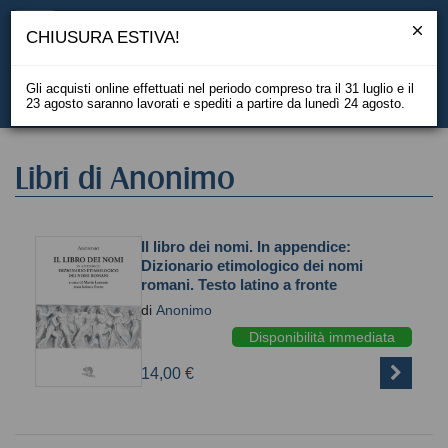
CHIUSURA ESTIVA!
Gli acquisti online effettuati nel periodo compreso tra il 31 luglio e il
23 agosto saranno lavorati e spediti a partire da lunedì 24 agosto.
EN
Libri di Anonimo
Il libro dei nomi. In appendice:
Dizionario etimologico dei nomi
romani. Testo latino a fronte
di
Anonimo
Disponibilità immediata
14,00 €