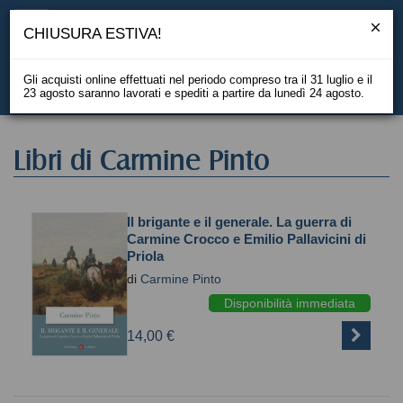
CHIUSURA ESTIVA!
Gli acquisti online effettuati nel periodo compreso tra il 31 luglio e il
23 agosto saranno lavorati e spediti a partire da lunedì 24 agosto.
EN
Libri di Carmine Pinto
Il brigante e il generale. La guerra di
Carmine Crocco e Emilio Pallavicini di
Priola
di
Carmine Pinto
Disponibilità immediata
14,00 €