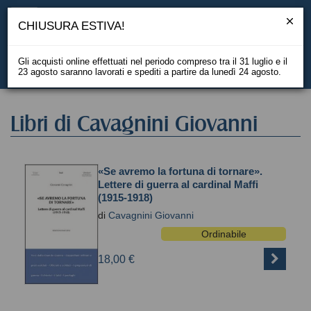
CHIUSURA ESTIVA!
Gli acquisti online effettuati nel periodo compreso tra il 31 luglio e il
23 agosto saranno lavorati e spediti a partire da lunedì 24 agosto.
EN
Libri di Cavagnini Giovanni
«Se avremo la fortuna di tornare».
Lettere di guerra al cardinal Maffi
(1915-1918)
di
Cavagnini Giovanni
Ordinabile
18,00 €