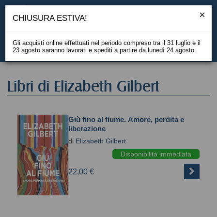
CHIUSURA ESTIVA!
Gli acquisti online effettuati nel periodo compreso tra il 31 luglio e il
23 agosto saranno lavorati e spediti a partire da lunedì 24 agosto.
EN
Libri di Elizabeth Gilbert
Giù fino al fiume. Amore, perdita e
liberazione
di
Elizabeth Gilbert
Disponibilità immediata
22,00 €