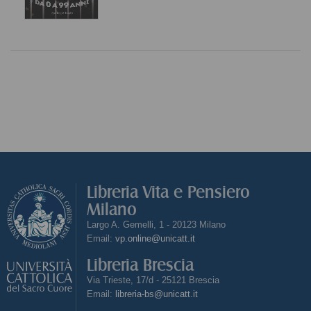
Libreria Vita e Pensiero
Milano
Largo A. Gemelli, 1 - 20123 Milano
Email:
vp.online@unicatt.it
Libreria Brescia
Via Trieste, 17/d - 25121 Brescia
Email:
libreria-bs@unicatt.it