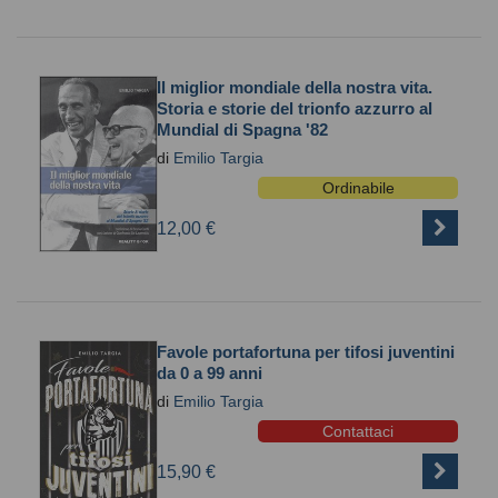
Il miglior mondiale della nostra vita.
Storia e storie del trionfo azzurro al
Mundial di Spagna '82
di
Emilio Targia
Ordinabile
12,00 €
Favole portafortuna per tifosi juventini
da 0 a 99 anni
di
Emilio Targia
Contattaci
15,90 €