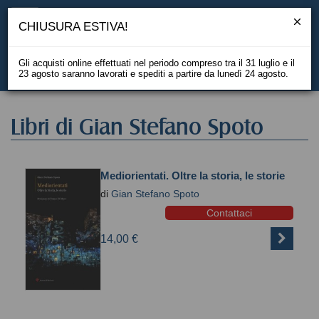
CHIUSURA ESTIVA!
Gli acquisti online effettuati nel periodo compreso tra il 31 luglio e il
23 agosto saranno lavorati e spediti a partire da lunedì 24 agosto.
EN
Libri di Gian Stefano Spoto
Mediorientati. Oltre la storia, le storie
di
Gian Stefano Spoto
Contattaci
14,00 €