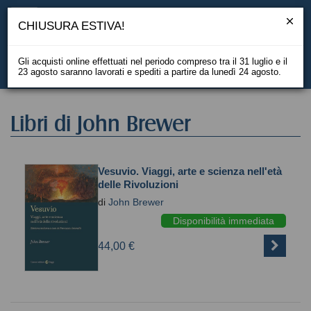
CHIUSURA ESTIVA!
Gli acquisti online effettuati nel periodo compreso tra il 31 luglio e il
23 agosto saranno lavorati e spediti a partire da lunedì 24 agosto.
EN
Libri di John Brewer
Vesuvio. Viaggi, arte e scienza nell'età
delle Rivoluzioni
di
John Brewer
Disponibilità immediata
44,00 €