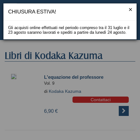
CHIUSURA ESTIVA!
Gli acquisti online effettuati nel periodo compreso tra il 31 luglio e il
23 agosto saranno lavorati e spediti a partire da lunedì 24 agosto.
EN
Libri di Kodaka Kazuma
L'equazione del professore
Vol. 9
di
Kodaka Kazuma
Contattaci
6,90 €