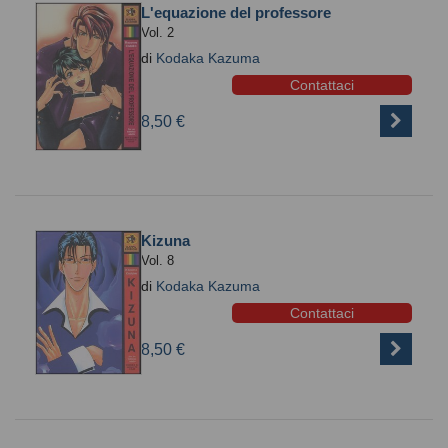
L'equazione del professore
Vol. 2
di
Kodaka Kazuma
Contattaci
8,50 €
Kizuna
Vol. 8
di
Kodaka Kazuma
Contattaci
8,50 €