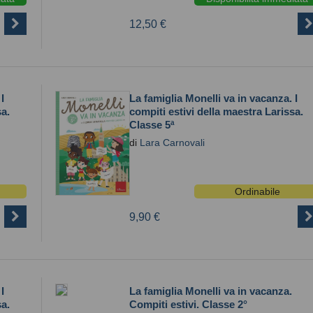
12,50 €
I
La famiglia Monelli va in vacanza. I
sa.
compiti estivi della maestra Larissa.
Classe 5ª
di
Lara Carnovali
Ordinabile
9,90 €
I
La famiglia Monelli va in vacanza.
sa.
Compiti estivi. Classe 2°