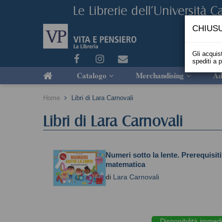
CHIUSU
Gli acquist
spediti a 
Catalogo
Merchandising
Ad
Home
Libri di Lara Carnovali
Libri di Lara Carnovali
Numeri sotto la lente. Prerequisiti
matematica
di
Lara Carnovali
Disponibilità immed