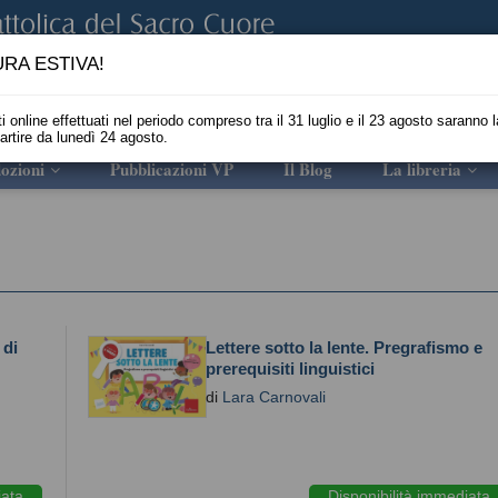
RA ESTIVA!
i online effettuati nel periodo compreso tra il 31 luglio e il 23 agosto saranno l
partire da lunedì 24 agosto.
ozioni
Pubblicazioni VP
Il Blog
La libreria
 di
Lettere sotto la lente. Pregrafismo e
prerequisiti linguistici
di
Lara Carnovali
iata
Disponibilità immediata