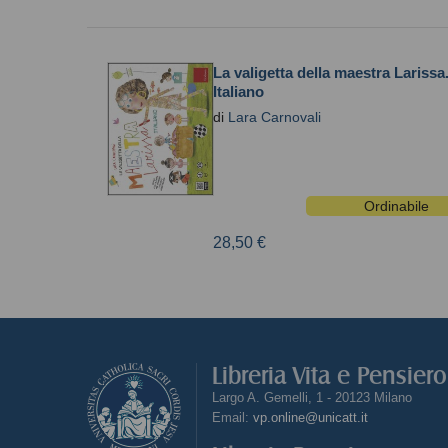
La valigetta della maestra Larissa
Italiano
di
Lara Carnovali
Ordinabile
28,50 €
Libreria Vita e Pensier
Largo A. Gemelli, 1 - 20123 Milano
Email:
vp.online@unicatt.it