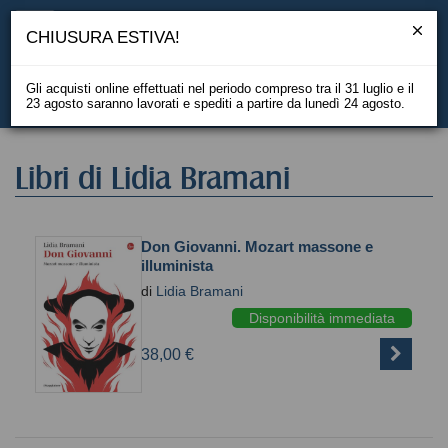
CHIUSURA ESTIVA!
Gli acquisti online effettuati nel periodo compreso tra il 31 luglio e il
23 agosto saranno lavorati e spediti a partire da lunedì 24 agosto.
EN
Libri di Lidia Bramani
Don Giovanni. Mozart massone e
illuminista
di
Lidia Bramani
Disponibilità immediata
38,00 €