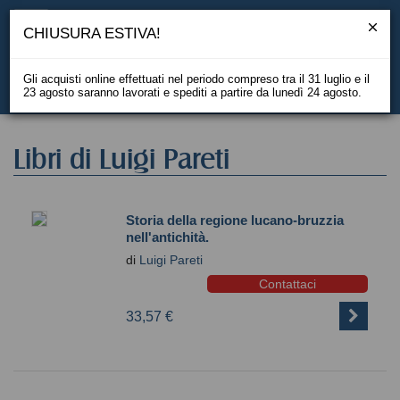
CHIUSURA ESTIVA!
Gli acquisti online effettuati nel periodo compreso tra il 31 luglio e il
23 agosto saranno lavorati e spediti a partire da lunedì 24 agosto.
EN
Libri di Luigi Pareti
Storia della regione lucano-bruzzia
nell'antichità.
di
Luigi Pareti
Contattaci
33,57 €