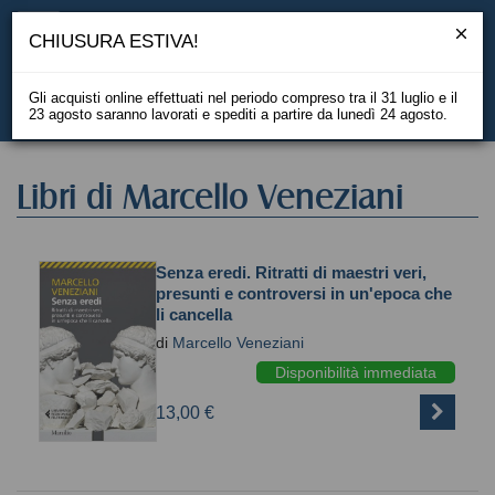
CHIUSURA ESTIVA!
Gli acquisti online effettuati nel periodo compreso tra il 31 luglio e il
23 agosto saranno lavorati e spediti a partire da lunedì 24 agosto.
EN
Libri di Marcello Veneziani
Senza eredi. Ritratti di maestri veri,
presunti e controversi in un'epoca che
li cancella
di
Marcello Veneziani
Disponibilità immediata
13,00 €