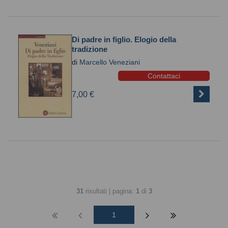
Di padre in figlio. Elogio della
tradizione
di
Marcello Veneziani
Contattaci
7,00 €
31
risultati | pagina:
1
di
3
1