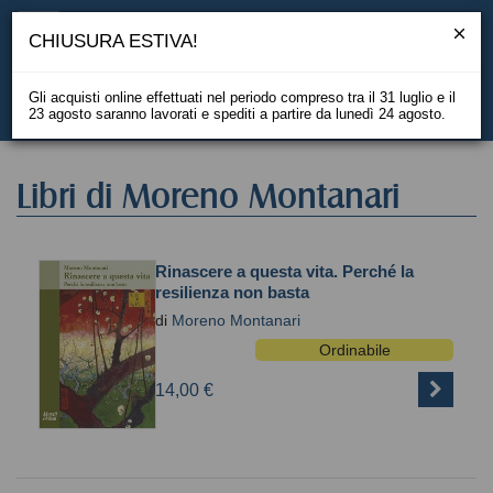
CHIUSURA ESTIVA!
Gli acquisti online effettuati nel periodo compreso tra il 31 luglio e il
23 agosto saranno lavorati e spediti a partire da lunedì 24 agosto.
EN
Libri di Moreno Montanari
Rinascere a questa vita. Perché la
resilienza non basta
di
Moreno Montanari
Ordinabile
14,00 €