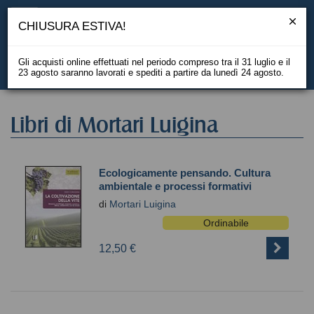
CHIUSURA ESTIVA!
Gli acquisti online effettuati nel periodo compreso tra il 31 luglio e il
23 agosto saranno lavorati e spediti a partire da lunedì 24 agosto.
EN
Libri di Mortari Luigina
Ecologicamente pensando. Cultura
ambientale e processi formativi
di
Mortari Luigina
Ordinabile
12,50 €