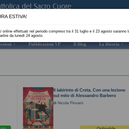
RA ESTIVA!
i online effettuati nel periodo compreso tra il 31 luglio e il 23 agosto saranno l
partire da lunedì 24 agosto.
ozioni
Pubblicazioni VP
Il Blog
La libreria
Il labirinto di Creta. Con una lezione
sul mito di Alessandro Barbero
di
Nicola Piovani
iata
Ordinabile