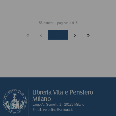
53
risultati | pagina:
1
di
5
1
Libreria Vita e Pensiero
Milano
Largo A. Gemelli, 1 - 20123 Milano
Email:
vp.online@unicatt.it