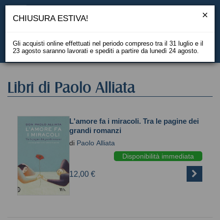
CHIUSURA ESTIVA!
Gli acquisti online effettuati nel periodo compreso tra il 31 luglio e il
23 agosto saranno lavorati e spediti a partire da lunedì 24 agosto.
EN
Libri di Paolo Alliata
L'amore fa i miracoli. Tra le pagine dei
grandi romanzi
di
Paolo Alliata
Disponibilità immediata
12,00 €