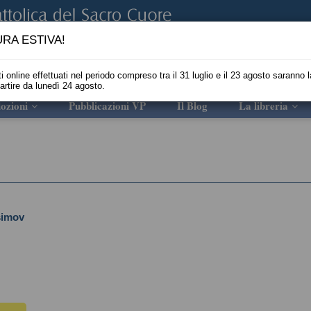
RA ESTIVA!
i online effettuati nel periodo compreso tra il 31 luglio e il 23 agosto saranno l
partire da lunedì 24 agosto.
ozioni
Pubblicazioni VP
Il Blog
La libreria
simov