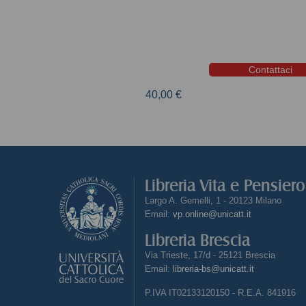
Contattaci
40,00 €
Libreria Vita e Pensier
Largo A. Gemelli, 1 - 20123 Milano
Email:
vp.online@unicatt.it
Libreria Brescia
Via Trieste, 17/d - 25121 Brescia
Email:
libreria-bs@unicatt.it
P.IVA IT02133120150 - R.E.A. 841916