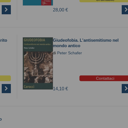
28,00 €
rito
Giudeofobia. L'antisemitismo nel
mondo antico
di
Peter Schafer
Contattaci
14,10 €
o