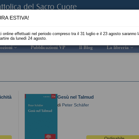
RA ESTIVA!
i online effettuati nel periodo compreso tra il 31 luglio e il 23 agosto saranno l
partire da lunedì 24 agosto.
ozioni
Pubblicazioni VP
Il Blog
La libreria
ichità
Gesù nel Talmud
di
Peter Schäfer
Ordinabile