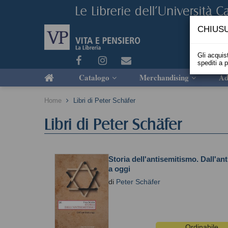
CHIUSU
Gli acquist
spediti a 
Catalogo
Merchandising
Ad
Home
Libri di Peter Schäfer
Libri di Peter Schäfer
Storia dell'antisemitismo. Dall'ant
a oggi
di
Peter Schäfer
Ordinabile