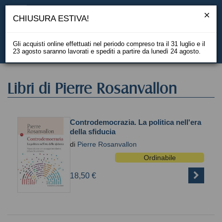
CHIUSURA ESTIVA!
Gli acquisti online effettuati nel periodo compreso tra il 31 luglio e il
23 agosto saranno lavorati e spediti a partire da lunedì 24 agosto.
EN
Libri di Pierre Rosanvallon
Controdemocrazia. La politica nell'era
della sfiducia
di
Pierre Rosanvallon
Ordinabile
18,50 €