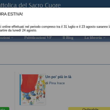
RA ESTIVA!
i online effettuati nel periodo compreso tra il 31 luglio e il 23 agosto saranno l
partire da lunedì 24 agosto.
ozioni
Pubblicazioni VP
Il Blog
La libreria
Un po' più in là
di
Pina Irace
iata
Ordinabile