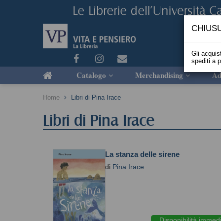
CHIUSU
Gli acquist
spediti a 
Catalogo
Merchandising
Ad
Home
Libri di Pina Irace
Libri di Pina Irace
La stanza delle sirene
di
Pina Irace
Disponibilità immed