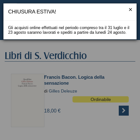
CHIUSURA ESTIVA!
Gli acquisti online effettuati nel periodo compreso tra il 31 luglio e il
23 agosto saranno lavorati e spediti a partire da lunedì 24 agosto.
EN
Libri di S. Verdicchio
Francis Bacon. Logica della
sensazione
di
Gilles Deleuze
Ordinabile
18,00 €