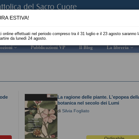
RA ESTIVA!
i online effettuati nel periodo compreso tra il 31 luglio e il 23 agosto saranno l
partire da lunedì 24 agosto.
ozioni
Pubblicazioni VP
Il Blog
La libreria
mode
La ragione delle piante. L'epopea dell
botanica nel secolo dei Lumi
di
Silvia Fogliato
Ordinabile