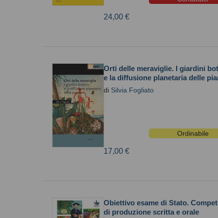
24,00 €
Orti delle meraviglie. I giardini bo
e la diffusione planetaria delle pi
di
Silvia Fogliato
Ordinabile
17,00 €
Obiettivo esame di Stato. Compe
di produzione scritta e orale