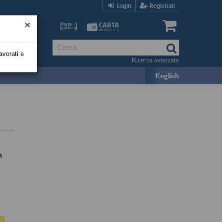
Login
Registrati
avorati e
Ricerca avanzata
English
a