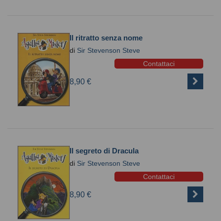
Il ritratto senza nome
di
Sir Stevenson Steve
Contattaci
8,90 €
Il segreto di Dracula
di
Sir Stevenson Steve
Contattaci
8,90 €