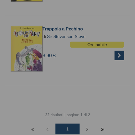
Trappola a Pechino
di
Sir Stevenson Steve
Ordinabile
8,90 €
22
risultati | pagina:
1
di
2
1