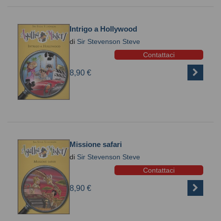
Intrigo a Hollywood
di
Sir Stevenson Steve
Contattaci
8,90 €
Missione safari
di
Sir Stevenson Steve
Contattaci
8,90 €