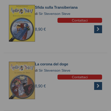
Sfida sulla Transiberiana
di
Sir Stevenson Steve
Contattaci
8,90 €
La corona del doge
di
Sir Stevenson Steve
Contattaci
8,90 €