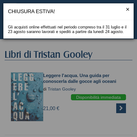
CHIUSURA ESTIVA!
Gli acquisti online effettuati nel periodo compreso tra il 31 luglio e il
23 agosto saranno lavorati e spediti a partire da lunedì 24 agosto.
EN
Libri di Tristan Gooley
Leggere l'acqua. Una guida per
conoscerla dalle gocce agli oceani
di
Tristan Gooley
Disponibilità immediata
21,00 €