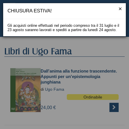
CHIUSURA ESTIVA!
Gli acquisti online effettuati nel periodo compreso tra il 31 luglio e il
23 agosto saranno lavorati e spediti a partire da lunedì 24 agosto.
EN
Libri di Ugo Fama
Dall'anima alla funzione trascendente.
Appunti per un'epistemologia
junghiana
di
Ugo Fama
Ordinabile
24,00 €