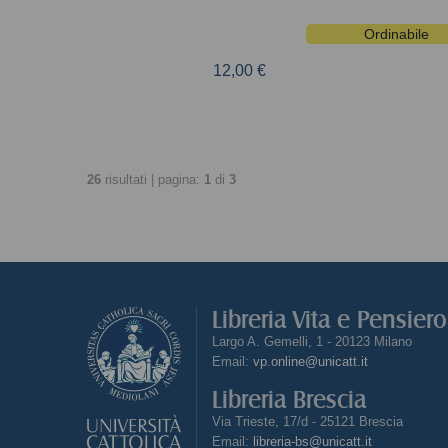
Ordinabile
12,00 €
26
risultati | pagina:
1
di
3
Libreria Vita e Pensier
Largo A. Gemelli, 1 - 20123 Milano
Email:
vp.online@unicatt.it
Libreria Brescia
Via Trieste, 17/d - 25121 Brescia
Email:
libreria-bs@unicatt.it