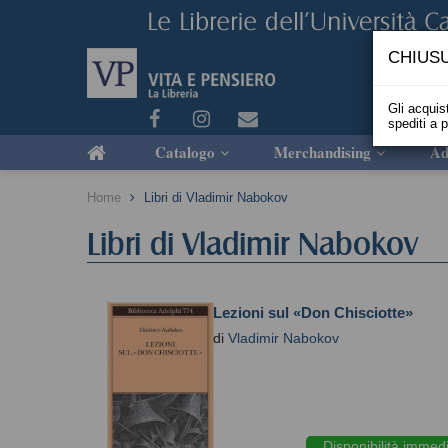
CHIUSU
Gli acquist
spediti a 
Catalogo
Merchandising
Ad
Home
Libri di Vladimir Nabokov
Libri di Vladimir Nabokov
Lezioni sul «Don Chisciotte»
di
Vladimir Nabokov
Disponibilità immed