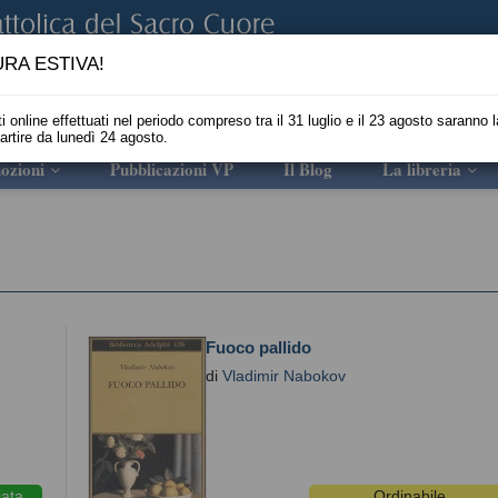
RA ESTIVA!
i online effettuati nel periodo compreso tra il 31 luglio e il 23 agosto saranno l
partire da lunedì 24 agosto.
ozioni
Pubblicazioni VP
Il Blog
La libreria
Fuoco pallido
di
Vladimir Nabokov
iata
Ordinabile