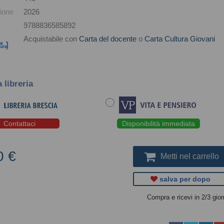
ione
2026
9788836585892
Acquistabile con
Carta del docente
o
Carta Cultura Giovani
a libreria
Contattaci
Disponibilità immediata
0 €
Metti nel carrello
salva per dopo
Compra e ricevi in 2/3 gior