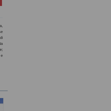
a,
se
di
ta
e;
 e