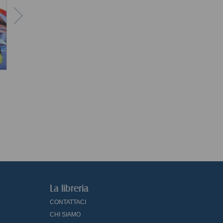
Madagascar
Polonia
Novecent
pa
Autori vari
Autori vari
Cattan
La libreria
CONTATTACI
CHI SIAMO