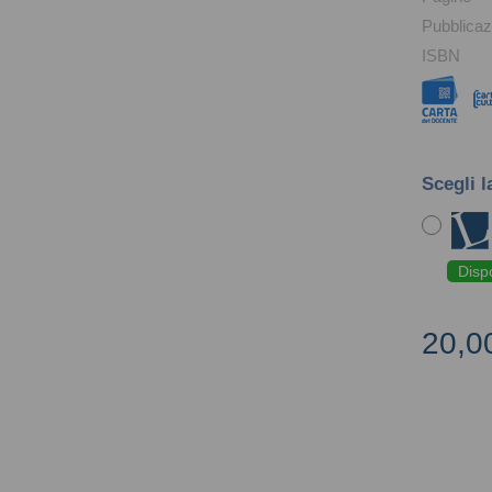
Pubblicaz
ISBN
Scegli l
Disp
20,0