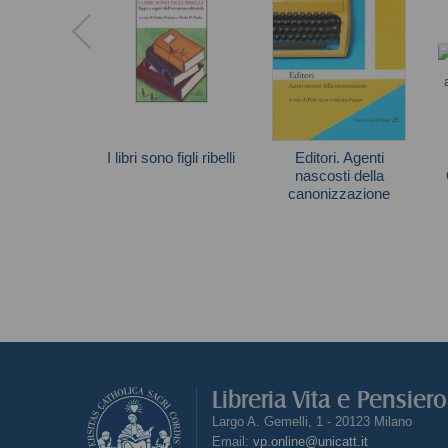
I libri sono figli ribelli
Editori. Agenti
nascosti della
Autori vari
canonizzazione
Libreria Vita e Pensier
Largo A. Gemelli, 1 - 20123 Milano
Email:
vp.online@unicatt.it