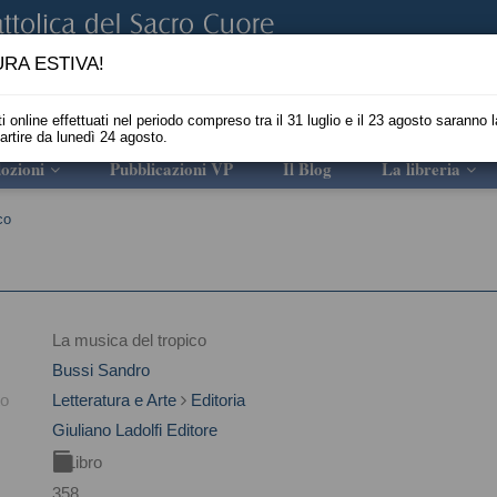
RA ESTIVA!
i online effettuati nel periodo compreso tra il 31 luglio e il 23 agosto saranno l
partire da lunedì 24 agosto.
ozioni
Pubblicazioni VP
Il Blog
La libreria
co
La musica del tropico
Bussi Sandro
to
Letteratura e Arte
Editoria
Giuliano Ladolfi Editore
Libro
358