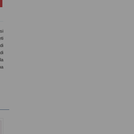
si
ti
di
di
la
na