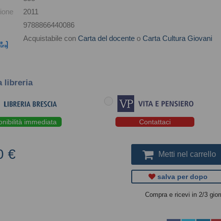
ione
2011
9788866440086
Acquistabile con
Carta del docente
o
Carta Cultura Giovani
a libreria
onibilità immediata
Contattaci
0 €
Metti nel carrello
salva per dopo
Compra e ricevi in 2/3 gior