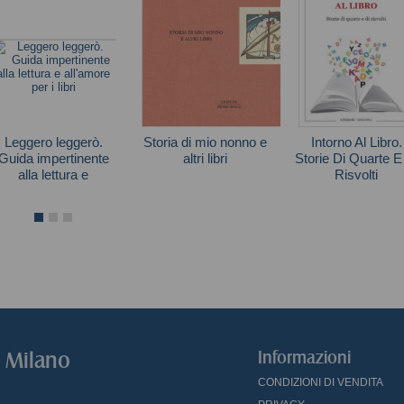
Leggero leggerò.
Storia di mio nonno e
Intorno Al Libro.
Guida impertinente
altri libri
Storie Di Quarte E
alla lettura e
Risvolti
Luca Formenton
all'amore per i libri
Antonio Ferrara
Occhipinti Marta
o Milano
Informazioni
CONDIZIONI DI VENDITA