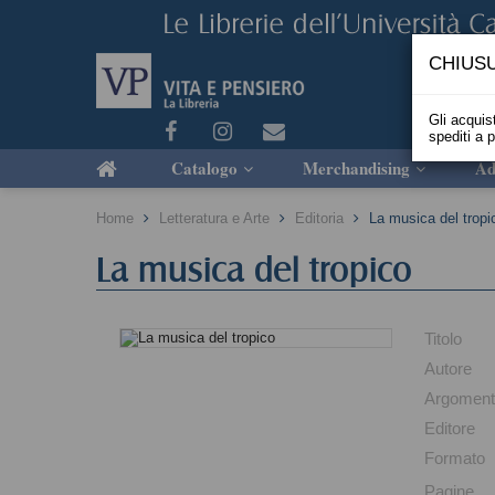
CHIUSU
Gli acquist
spediti a 
Catalogo
Merchandising
Ad
Home
Letteratura e Arte
Editoria
La musica del tropi
La musica del tropico
Titolo
Autore
Argomen
Editore
Formato
Pagine