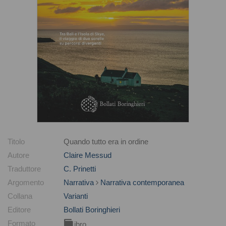
Titolo
Quando tutto era in ordine
Autore
Claire Messud
Traduttore
C. Prinetti
Argomento
Narrativa
Narrativa contemporanea
Collana
Varianti
Editore
Bollati Boringhieri
Formato
Libro