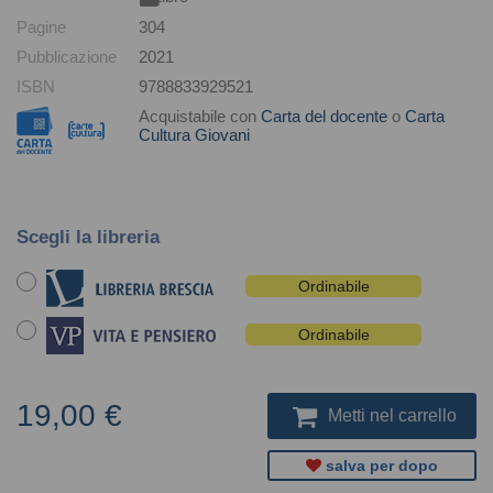
Pagine
304
Pubblicazione
2021
ISBN
9788833929521
Acquistabile con
Carta del docente
o
Carta
Cultura Giovani
Scegli la libreria
Ordinabile
Ordinabile
19,00 €
Metti nel carrello
salva per dopo