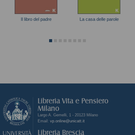
Il libro del padre
La casa delle parole
Widmer Urs
Cécile Coulon
Libreria Vita e Pensiero
Milano
Largo A. Gemelli, 1 - 20123 Milano
Email:
vp.online@unicatt.it
Libreria Brescia