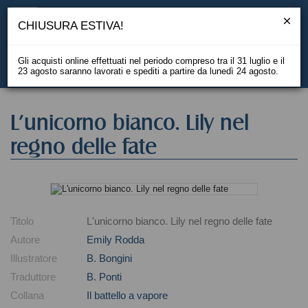
CHIUSURA ESTIVA!
Gli acquisti online effettuati nel periodo compreso tra il 31 luglio e il
23 agosto saranno lavorati e spediti a partire da lunedì 24 agosto.
EN
L'unicorno bianco. Lily nel
regno delle fate
Titolo
L'unicorno bianco. Lily nel regno delle fate
Autore
Emily Rodda
Illustratore
B. Bongini
Traduttore
B. Ponti
Collana
Il battello a vapore