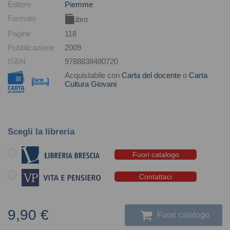
Editore
Piemme
Formato
Libro
Pagine
118
Pubblicazione
2009
ISBN
9788838480720
Acquistabile con
Carta del docente
o
Carta
Cultura Giovani
Scegli la libreria
Fuori catalogo
Contattaci
9,90 €
Fuori catalogo