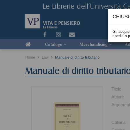
CHIUSU
Gli acquist
spediti a 
Catalogo
Merchandising
Ad
Home
Law
Manuale di diritto tributario
Manuale di diritto tributari
Titolo
Autore
Argoment
Collana