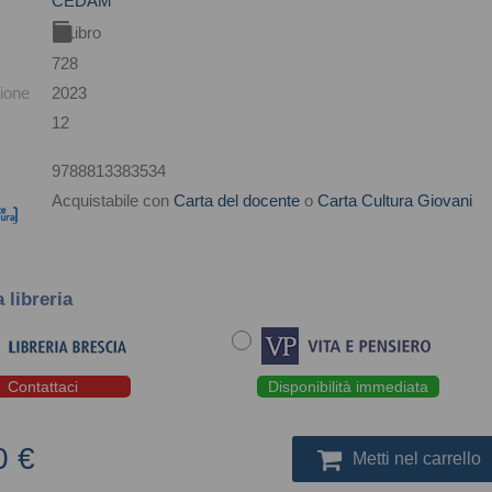
CEDAM
Libro
728
ione
2023
12
9788813383534
Acquistabile con
Carta del docente
o
Carta Cultura Giovani
a libreria
Contattaci
Disponibilità immediata
0 €
Metti nel carrello