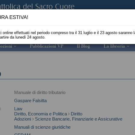
RA ESTIVA!
i online effettuati nel periodo compreso tra il 31 luglio e il 23 agosto saranno l
partire da lunedì 24 agosto.
ozioni
Pubblicazioni VP
Il Blog
La libreria
o
Manuale di diritto tributario
Gaspare Falsitta
i
Law
Diritto, Economia e Politica
Diritto
Adozioni
Scienze Bancarie, Finanziarie e Assicurative
Manuali di scienze giuridiche