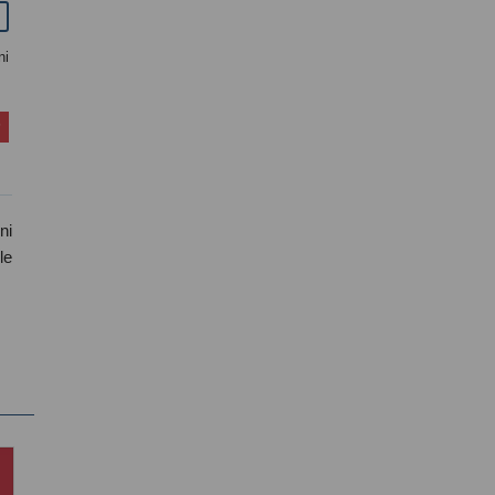
ni
ni
le