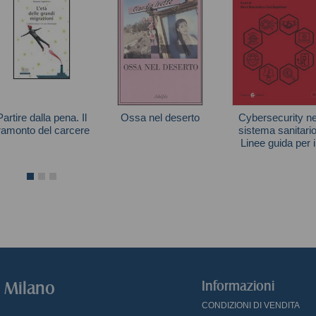
Partire dalla pena. Il
Ossa nel deserto
Cybersecurity ne
ramonto del carcere
sistema sanitario
González Rodríguez
Linee guida per i
Sergio
Autori vari
procurement
o Milano
Informazioni
CONDIZIONI DI VENDITA