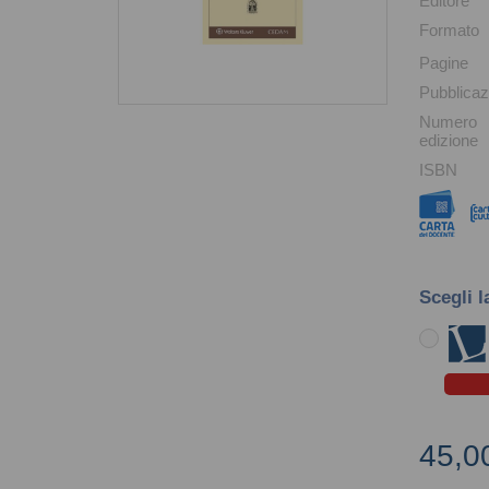
Editore
Formato
Pagine
Pubblicaz
Numero
edizione
ISBN
Scegli l
45,0