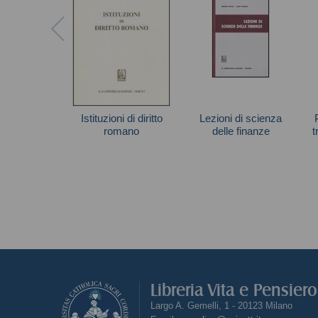
Istituzioni di diritto
Lezioni di scienza
romano
delle finanze
t
Autori vari
Autori vari
Libreria Vita e Pensier
Largo A. Gemelli, 1 - 20123 Milano