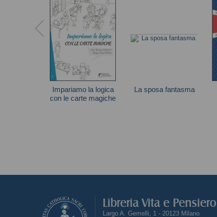
Impariamo la logica
La sposa fantasma
con le carte magiche
Scooby-Doo
Bruno Codenotti
Libreria Vita e Pensier
Largo A. Gemelli, 1 - 20123 Milano