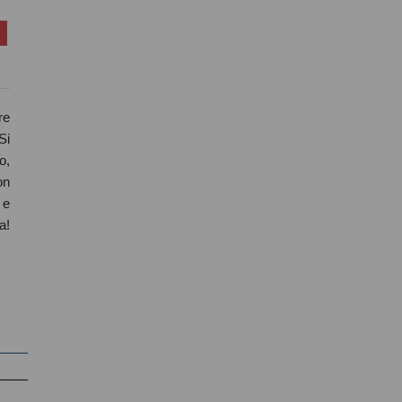
re
Si
o,
on
 e
a!