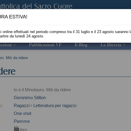
RA ESTIVA!
i online effettuati nel periodo compreso tra il 31 luglio e il 23 agosto saranno l
partire da lunedì 24 agosto.
ozioni
Pubblicazioni VP
Il Blog
La libreria
ro. Miti da ridere
idere
Io e il Minotauro. Miti da ridere
Geronimo Stilton
to
Ragazzi
Letteratura per ragazzi
One shot
Piemme
Libro