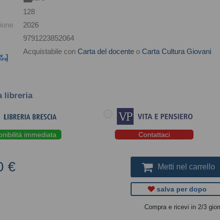
128
ione
2026
9791223852064
Acquistabile con
Carta del docente
o
Carta Cultura Giovani
a libreria
onibilità immediata
Contattaci
0 €
Metti nel carrello
salva per dopo
Compra e ricevi in 2/3 gior