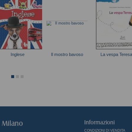
Inglese
Il mostro bavoso
La vespa Teres
Scooby-Doo
Autori vari
o Milano
Informazioni
CONDIZIONI DI VENDITA