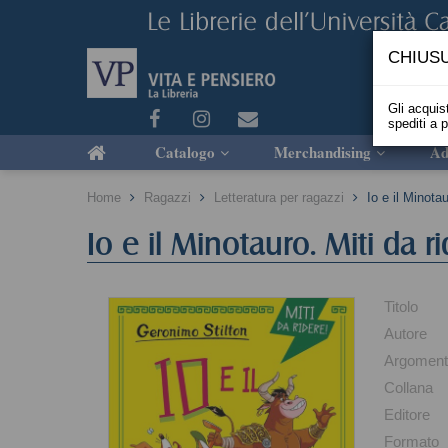
CHIUSU
Gli acquist
spediti a 
Catalogo
Merchandising
Ad
Home
Ragazzi
Letteratura per ragazzi
Io e il Minotau
Io e il Minotauro. Miti da r
Titolo
Autore
Argomen
Collana
Editore
Formato