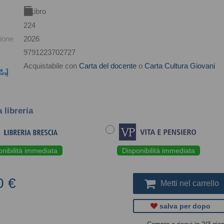
Libro
224
ione
2026
9791223702727
Acquistabile con
Carta del docente
o
Carta Cultura Giovani
a libreria
onibilità immediata
Disponibilità immediata
0 €
Metti nel carrello
salva per dopo