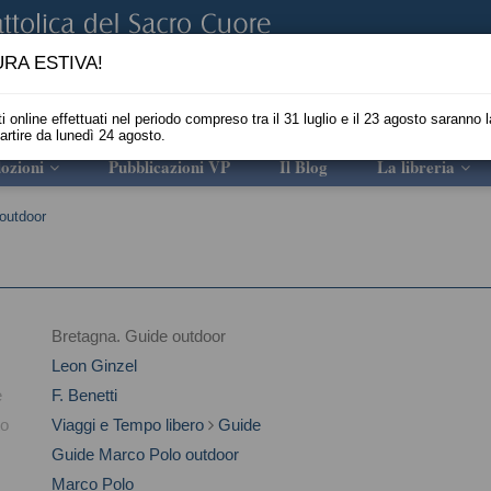
RA ESTIVA!
i online effettuati nel periodo compreso tra il 31 luglio e il 23 agosto saranno l
partire da lunedì 24 agosto.
ozioni
Pubblicazioni VP
Il Blog
La libreria
outdoor
Bretagna. Guide outdoor
Leon Ginzel
e
F. Benetti
to
Viaggi e Tempo libero
Guide
Guide Marco Polo outdoor
Marco Polo