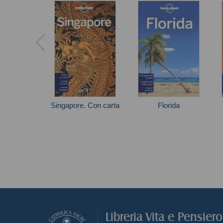
Singapore. Con carta
Florida
Ria De Jong
Autori vari
Libreria Vita e Pensier