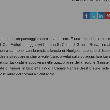
Compra e ricevi in 2/3 gior
a aperta in un paesaggio aspro e variopinto. È una meta ideale per c
di Cap Fréhel ai suggestivi litorali della Costa di Granito Rosa, fino al
non è da meno, con la mistica foresta di Huelgoat, scenario di fiabe
rete sfrecciare in char à voile (carro a vela) sulla spiaggia, fare kay
ering. La guida è suddivisa nelle quattro aree della regione (Finistèr
e di itinerari in bicicletta lungo il Canale Nantes-Brest o sulle isole 
 o le mura dei corsari a Saint-Malo.