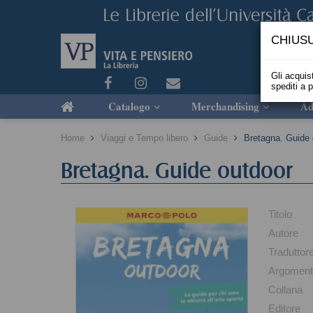
CHIUSU
Gli acquist
spediti a 
Catalogo
Merchandising
Ad
Home
Viaggi e Tempo libero
Guide
Bretagna. Guide 
Bretagna. Guide outdoor
Titolo
Autore
Traduttor
Argomen
Collana
Editore