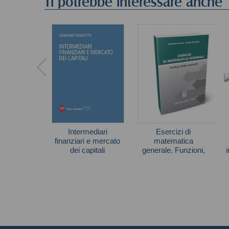
Ti potrebbe interessare anche
Intermediari
Esercizi di
finanziari e mercato
matematica
dei capitali
generale. Funzioni,
limiti, continuità
Giuliano Iannotta