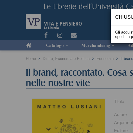
CHIUSU
Gli acquist
spediti a 
Catalogo
Merchandising
Ad
Home
Diritto, Economia e Politica
Economia
Il bran
Il brand, raccontato. Cosa
nelle nostre vite
Titolo
Autore
Argomen
Editore