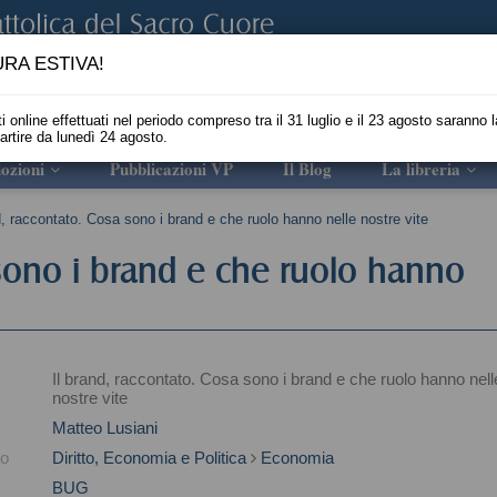
RA ESTIVA!
i online effettuati nel periodo compreso tra il 31 luglio e il 23 agosto saranno l
partire da lunedì 24 agosto.
ozioni
Pubblicazioni VP
Il Blog
La libreria
d, raccontato. Cosa sono i brand e che ruolo hanno nelle nostre vite
 sono i brand e che ruolo hanno
Il brand, raccontato. Cosa sono i brand e che ruolo hanno nell
nostre vite
Matteo Lusiani
to
Diritto, Economia e Politica
Economia
BUG