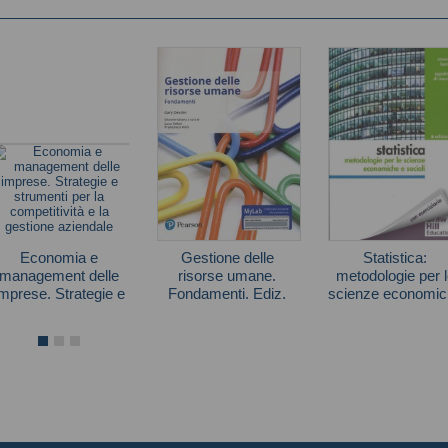
Economia e
Gestione delle
Statistica:
management delle
risorse umane.
metodologie per l
imprese. Strategie e
Fondamenti. Ediz.
scienze economic
strumenti per la
mylab. Con e-text
e sociali
Autori vari
Gary Dessler
Simone Borra
competitività e la
gestione aziendale