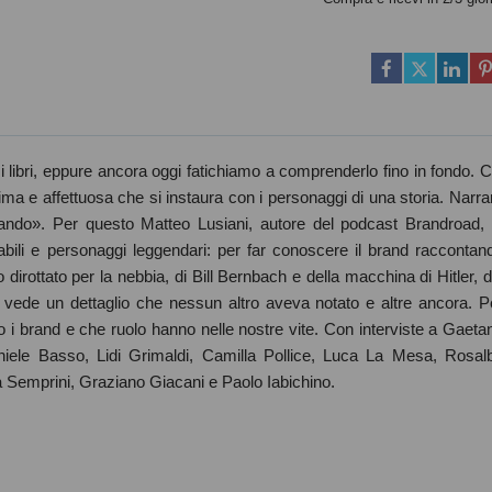
 libri, eppure ancora oggi fatichiamo a comprenderlo fino in fondo. C
a e affettuosa che si instaura con i personaggi di una storia. Narra
ando». Per questo Matteo Lusiani, autore del podcast Brandroad, 
abili e personaggi leggendari: per far conoscere il brand raccontan
 dirottato per la nebbia, di Bill Bernbach e della macchina di Hitler, d
e vede un dettaglio che nessun altro aveva notato e altre ancora. P
 i brand e che ruolo hanno nelle nostre vite. Con interviste a Gaeta
iele Basso, Lidi Grimaldi, Camilla Pollice, Luca La Mesa, Rosal
Semprini, Graziano Giacani e Paolo Iabichino.