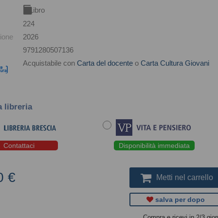
Libro
224
ione
2026
9791280507136
Acquistabile con
Carta del docente
o
Carta Cultura Giovani
a libreria
Contattaci
Disponibilità immediata
0 €
Metti nel carrello
salva per dopo
Compra e ricevi in 2/3 gior