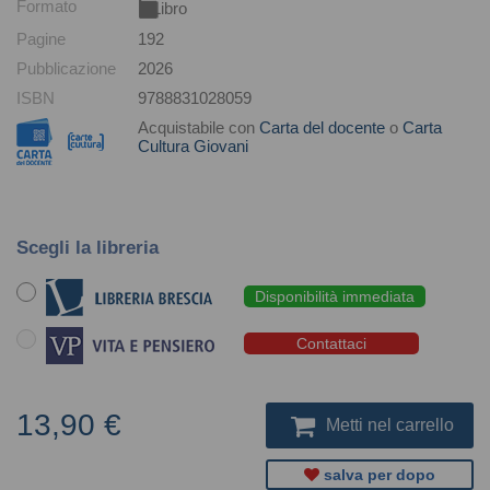
Formato
Libro
Pagine
192
Pubblicazione
2026
ISBN
9788831028059
Acquistabile con
Carta del docente
o
Carta
Cultura Giovani
Scegli la libreria
Disponibilità immediata
Contattaci
13,90 €
Metti nel carrello
salva per dopo