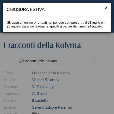
CHIUSURA ESTIVA!
Gli acquisti online effettuati nel periodo compreso tra il 31 luglio e il
23 agosto saranno lavorati e spediti a partire da lunedì 24 agosto.
EN
I racconti della Kolyma
Titolo
I racconti della Kolyma
Autore
Varlam Salamov
Curatore
V. Zaslavsky
Traduttore
A. Guido
Collana
Il castello
Editore
Sellerio Editore Palermo