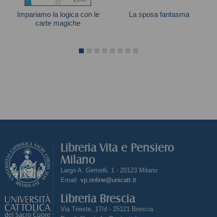
Impariamo la logica con le
La sposa fantasma
carte magiche
Scooby-Doo
Bruno Codenotti
Libreria Vita e Pensiero
Milano
Largo A. Gemelli, 1 - 20123 Milano
Email:
vp.online@unicatt.it
Libreria Brescia
Via Trieste, 17/d - 25121 Brescia