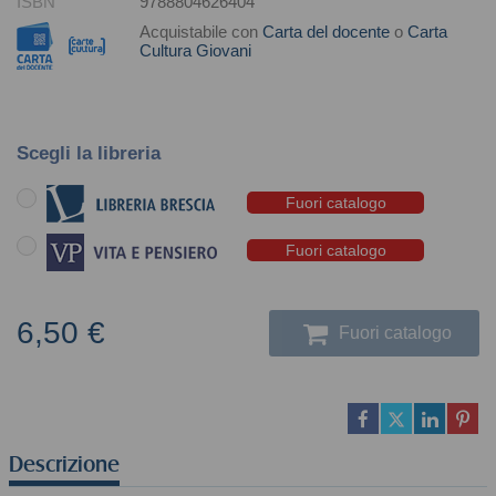
ISBN
9788804626404
Acquistabile con
Carta del docente
o
Carta
Cultura Giovani
Scegli la libreria
Fuori catalogo
Fuori catalogo
6,50 €
Fuori catalogo
Descrizione