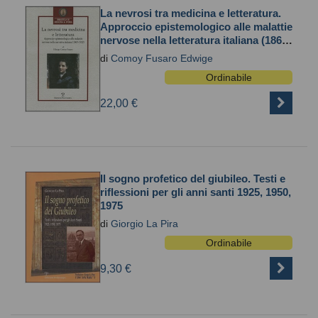
La nevrosi tra medicina e letteratura.
Approccio epistemologico alle malattie
nervose nella letteratura italiana (1865-
1922)
di
Comoy Fusaro Edwige
Ordinabile
22,00 €
Il sogno profetico del giubileo. Testi e
riflessioni per gli anni santi 1925, 1950,
1975
di
Giorgio La Pira
Ordinabile
9,30 €