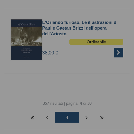
L'Orlando furioso. Le illustrazioni di
Paul e Gaëtan Brizzi dell'opera
dell'Ariosto
Ordinabile
38,00 €
357
risultati | pagina:
4
di
30
4