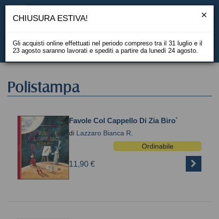
CHIUSURA ESTIVA!
Gli acquisti online effettuati nel periodo compreso tra il 31 luglio e il
23 agosto saranno lavorati e spediti a partire da lunedì 24 agosto.
EN
Polistampa
Favole Col Cappello Di Zia Biro`
di
Lazzaro Bianca R.
Ordinabile
11,90 €