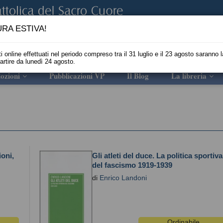
RA ESTIVA!
i online effettuati nel periodo compreso tra il 31 luglio e il 23 agosto saranno l
partire da lunedì 24 agosto.
ozioni
Pubblicazioni VP
Il Blog
La libreria
ioni,
Gli atleti del duce. La politica sportiva
del fascismo 1919-1939
di
Enrico Landoni
Ordinabile