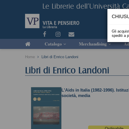
CHIUSU
Gli acquist
spediti a 
Catalogo
Merchandising
Ad
Home
Libri di Enrico Landoni
Libri di Enrico Landoni
L'Aids in Italia (1982-1996). Istituz
società, media
Ordinabile